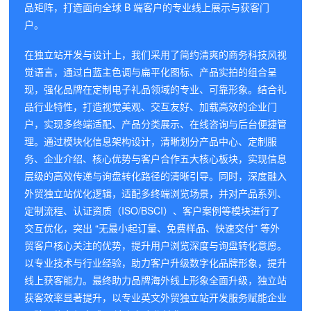
品矩阵，打造面向全球 B 端客户的专业线上展示与获客门
户。
在独立站开发与设计上，我们采用了简约清爽的商务科技风视
觉语言，通过白蓝主色调与扁平化图标、产品实拍的组合呈
现，强化品牌在定制电子礼品领域的专业、可靠形象。结合礼
品行业特性，打造视觉美观、交互友好、加载高效的企业门
户，实现多终端适配、产品分类展示、在线咨询与后台便捷管
理。通过模块化信息架构设计，清晰划分产品中心、定制服
务、企业介绍、核心优势与客户合作五大核心板块，实现信息
层级的高效传递与询盘转化路径的清晰引导。同时，深度融入
外贸独立站优化逻辑，适配多终端浏览场景，并对产品系列、
定制流程、认证资质（ISO/BSCI）、客户案例等模块进行了
交互优化，突出 “无最小起订量、免费样品、快速交付” 等外
贸客户核心关注的优势，提升用户浏览深度与询盘转化意愿。
以专业技术与行业经验，助力客户升级数字化品牌形象，提升
线上获客能力。最终助力品牌海外线上形象全面升级，独立站
获客效率显著提升，以专业英文外贸独立站开发服务赋能企业