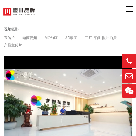
视频摄影
宣传片
电商视频
MG动画
3D动画
工厂-车间-照片拍摄
产品宣传片


