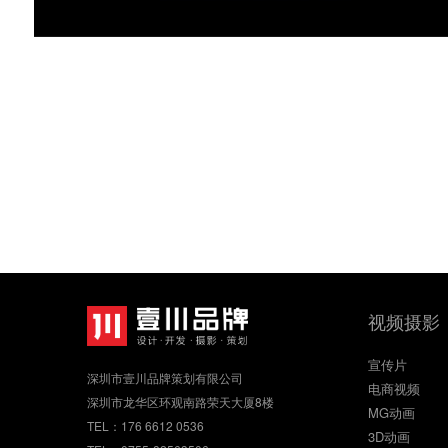
视频摄影
宣传片
深圳市壹川品牌策划有限公司
电商视频
深圳市龙华区环观南路荣天大厦8楼
MG动画
TEL：176 6612 0536
3D动画