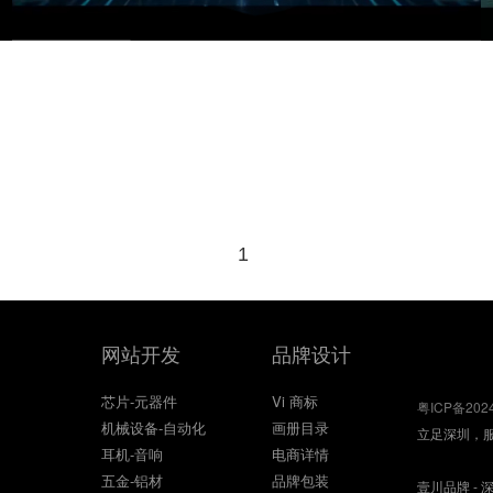
1
网站开发
品牌设计
芯片-元器件
Vi 商标
粤ICP备202
机械设备-自动化
画册目录
立足深圳，
耳机-音响
电商详情
五金-铝材
品牌包装
壹川品牌 - 