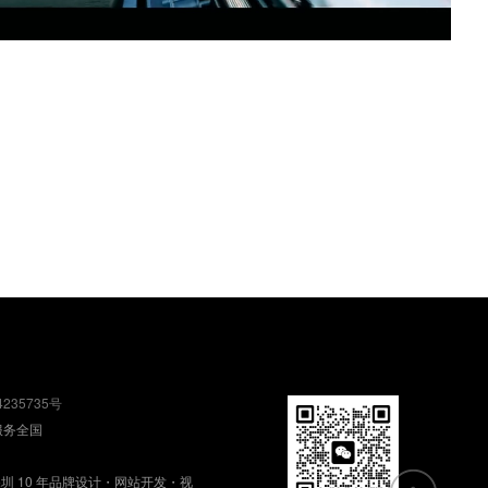
4235735号
服务全国
深圳 10 年品牌设计・网站开发・视