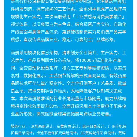
益善行科技深耕IMD/IML精密模内注塑领域，专注高端手机配
件研发制造，拥有成熟的工艺体系、全系列手机壳产品矩阵与
规模化生产实力。本次画册采用「工业质感与消费美学融合」
视觉体系，以清爽蓝白为主色调，结合精密厂房实拍、自动化
产线画面与高清产品渲染，兼顾硬核制造实力与消费产品美学
质感，直观传递品牌专业、稳定、可靠的工厂品牌形象。
画册采用模块化信息架构，清晰划分企业简介、生产实力、工
艺优势、产品系列四大核心板块，将10000㎡标准化生产车
间、全套自动化设备矩阵、核心工艺专利等硬核资质，以实景
素材、数据化展示、工艺细节拆解的形式直观呈现，有效凸显
品牌技术壁垒与量产稳定性。全方位打消客户工艺品质、批量
良品率、跨境交期等合作顾虑，大幅降低客户认知与决策成
本。本次画册精准适配行业长尾流量与市场刚需，助力品牌跨
境招商转化效率提升30%，全面升级深圳本土消费电子配件企
业品牌形象，高效赋能全球渠道拓展与跨境业务增量。
服务行业 : 深圳画册设计，东莞彩页设计，惠州目录设计，广州手机保
护套目录设计，卡通平板保护壳画册设计，3C数码配件彩页设计，数码