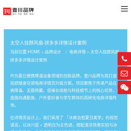
太空人挂脖风扇-拼多多详情设计案例
当前位置:
HOME
>
品牌设计
/
电商详情
> 太空人挂脖风扇-

拼多多详情设计案例

作为夏日便携降温设备领域的创新品牌，壹川品牌为其打造了
挂脖随身空调电商详情页升级方案。项目聚焦于传递产品在冰

爽降温、无感佩戴、低噪长续航与科技细节上的核心优势，打
造面向通勤族、户外爱好者与学生群体的高转化电商详情阵
地。
在详情页设计上，我们采用了 「冰爽治愈夏日美学」的视觉
语言，以冰川蓝 + 透明白为主色调，搭配清凉场景实拍与冰