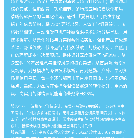
感光影渲染，凸显挂脖风扇的清爽质感与科技氛围；同时通过
核心卖点、性能配置、功能细节、多场景应用的模块化布局，
清晰传递产品的差异化优势。通过 「夏日用户消费决策逻
辑」的信息架构，将 720° 环绕出风、人体工学佩戴设计、五
档数显调速、主动降噪电机与冰感降温技术进行分层呈现，用
技术拆解、场景化对比与真实佩戴体验实拍，强化产品在极速
降温、舒适佩戴、低噪运行与持久续航上的核心优势，降低用
户的理解成本与决策顾虑。整体设计深度融合了 “超冰爽，随
身空调” 的产品理念与挂脖风扇的核心卖点，从首屏吸睛的冰
爽场景，到分模块的降温技术解析，再到通勤、户外、学习多
场景使用呈现，每一个环节都直击用户夏日闷热、出行不便的
痛点，最终助力品牌在便携降温设备赛道的转化提升，用高清
爽、高实用的详情页赋能电商业务增长23%。
服务行业 : 深圳淘宝详情设计，东莞亚马逊A+主图设计，惠州抖音主
图设计，广州拼多多详情设计，无叶挂脖随身空调风扇详情设计，人体
工学可调节挂脖风扇主图设计，带冰感贴片的降温挂脖风扇拼多多主图
设计，低噪长续航挂脖风扇阿里巴巴详情设计制作
服务范围 : 专注电商美工视觉全案打造，从亚马逊主图、A + 页面到产