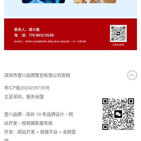
深圳市壹川品牌策划有限公司官网
粤ICP备2024235735号
立足深圳，服务全国
壹川品牌 - 深圳 10 年品牌设计・网
站开发・视频摄影服务商
开发：网站开发 + 商城平台 + 全网营
销