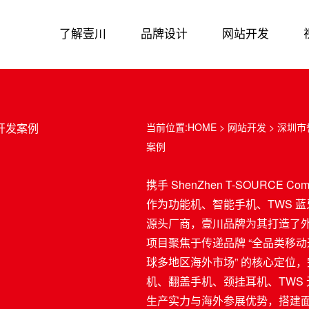
了解壹川
品牌设计
网站开发
开发案例
当前位置:
HOME
>
网站开发
> 深圳
案例
携手 ShenZhen T-SOURCE Commun
作为功能机、智能手机、TWS 蓝
源头厂商，壹川品牌为其打造了
项目聚焦于传递品牌 “全品类移
球多地区海外市场” 的核心定位
机、翻盖手机、颈挂耳机、TWS
生产实力与海外参展优势，搭建