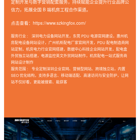
定制开发与数字营销配套服务，持续赋能企业提升行业品牌公
信力，拓展全国 B 端机房工程合作渠道。
点击查看：
https://www.szkingfox.com/
服务行业 : 深圳电力设备网站开发，东莞 PDU 电源官网建设，惠州机
房配电设备网站设计，广州机柜配电厂家官网开发，PDU 配电制造商网
站定制，机房电力行业官网搭建，数据中心科技企业网站开发，配电盒
外贸独立站搭建，电源监控英文外贸网站制作，机房配电一站式服务商
网站设计制作
服务范围 : 专业定制深圳企业官网、营销型网站、跨境独立站，内置
SEO 优化结构，支持多语言、移动端适配、高速访问与安全防护，让网
站不仅好看，更能被搜索、能获客