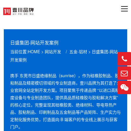
日盛集团-网站开发案例
当前位置:
HOME
>
网站开发
/
五金-铝材
> 日盛集团-网站

开发案例

携手 东莞市日盛绝缘制品（sunrise），作为硅橡胶制品、胶
粘制品及精密模切领域的专业制造商，壹川品牌为其打造了企

业官网全站定制开发方案。项目聚焦于传递品牌 “以进口高精
度设备与专业制造团队，提供高品质硅橡胶与胶粘解决方案”
的核心定位，完整呈现其硅橡胶类、绝缘材料、导电导热产
品、胶粘制品、印刷制品及五金制品等产品矩阵、生产实力与
定制化服务优势，打造面向 B 端客户的专业线上展示与获客
门户。