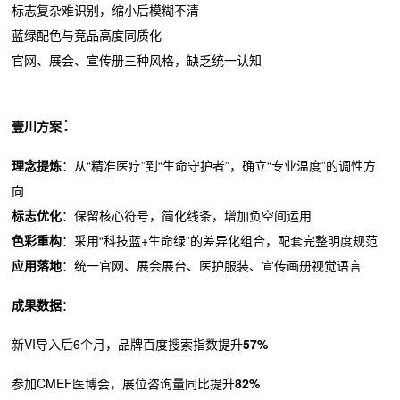
标志复杂难识别，缩小后模糊不清
蓝绿配色与竞品高度同质化
官网、展会、宣传册三种风格，缺乏统一认知
：
壹川方案
理念提炼
：从“精准医疗”到“生命守护者”，确立“专业温度”的调性方
向
标志优化
：保留核心符号，简化线条，增加负空间运用
色彩重构
：采用“科技蓝+生命绿”的差异化组合，配套完整明度规范
应用落地
：统一官网、展会展台、医护服装、宣传画册视觉语言
成果数据
：
新VI导入后6个月，品牌百度搜索指数提升
57%
参加CMEF医博会，展位咨询量同比提升
82%